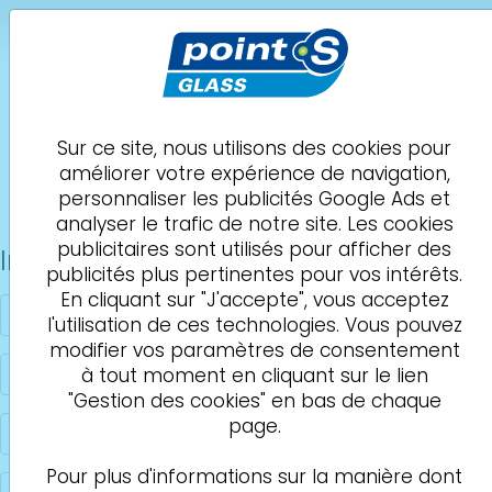
POINT S Glass
Rambouillet
THIMAX ATELIER
Sur ce site, nous utilisons des cookies pour
améliorer votre expérience de navigation,
Demande de
01 59 30 17 76
personnaliser les publicités Google Ads et
rendez-vous
analyser le trafic de notre site. Les cookies
publicitaires sont utilisés pour afficher des
Informations personnelles
publicités plus pertinentes pour vos intérêts.
En cliquant sur "J'accepte", vous acceptez
l'utilisation de ces technologies. Vous pouvez
modifier vos paramètres de consentement
à tout moment en cliquant sur le lien
"Gestion des cookies" en bas de chaque
page.
Pour plus d'informations sur la manière dont